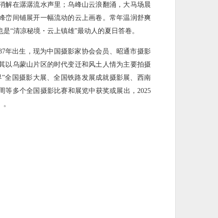
消解在潺潺流水声里；乌峰山云浪翻涌，大马场晨
峰峦间铺展开一幅流动的云上画卷。常年温润舒爽
是“清凉秘境・云上镇雄”最动人的夏日答卷。
87年出生，现为中国摄影家协会会员、昭通市摄影
其以乌蒙山片区的时代变迁和风土人情为主要拍摄
界”全国摄影大展、全国铁路发展成就摄影展、西南
等多个全国摄影比赛和展览中获奖或展出，2025
）。