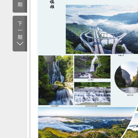
期
下
一
期