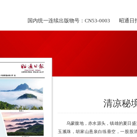
国内统一连续出版物号：CN53-0003
昭通日
清凉秘
乌蒙腹地，赤水源头，镇雄的夏日盛
玉溅珠，胡家山悬泉白练垂空，一股股