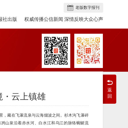
老版数字报刊
报社出版
权威传播公信新闻 深情反映大众心声
返
境・云上镇雄
回
景，藏在飞瀑流泉与云海烟波之间。杉木沟飞瀑碎
清冽山泉沿着赤水河、白水江和乌江的脉络蜿蜒流