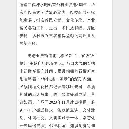
恰逢白鹤滩水电站首台机组发电5周年，巧
家县以民族团结凝心聚力，以交融共生赋
能发展，抓实移民安置、文化传承、产业
富民各项工作，走出一条民族和睦、库区
安稳、乡村振兴三者相得益彰的高质量发
展新路径。
走进玉屏街道北门移民新区，省级“石
榴红”主题广场风光宜人。醒目大气的石榴
主题雕塑矗立其间，紧紧相拥的石榴籽生
动诠释着“中华民族一家亲”的深刻内涵。
民族团结文化长廊记录着移民安居、各族
相融的动人故事，临江步道绿树成荫、景
致如画。广场于2023年11月建成投用，服
务4891户搬迁群众，集政策宣讲、文体活
动、休闲社交、文明实践于一体，常态化
开展民俗展演、邻里联谊、知识竞赛等40