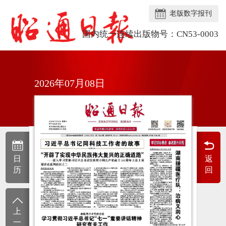
老版数字报刊
国内统一连续出版物号：CN53-0003
2026年07月08日
日
返
历
回
上
一