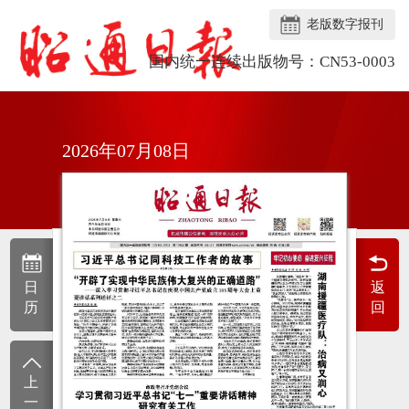
老版数字报刊
国内统一连续出版物号：CN53-0003
2026年07月08日
日
返
历
回
上
一