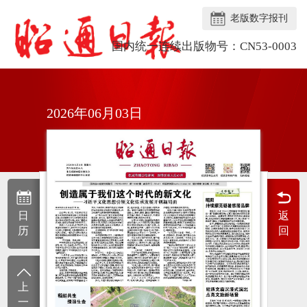
老版数字报刊
国内统一连续出版物号：CN53-0003
2026年06月03日
日
返
历
回
上
一