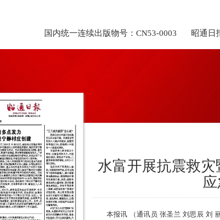
国内统一连续出版物号：CN53-0003
昭通日
水富开展抗震救灾
应
本报讯 （通讯员 张圣兰 刘思辰 刘 