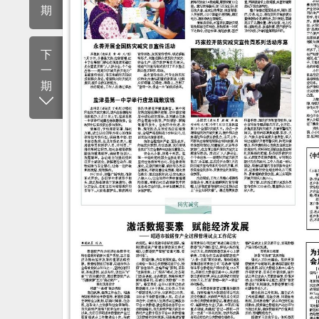
期
下
一
期