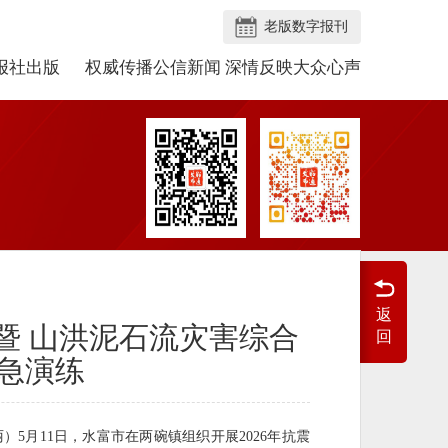
老版数字报刊
报社出版
权威传播公信新闻 深情反映大众心声
返
暨 山洪泥石流灾害综合
回
急演练
丽）5月11日，水富市在两碗镇组织开展2026年抗震