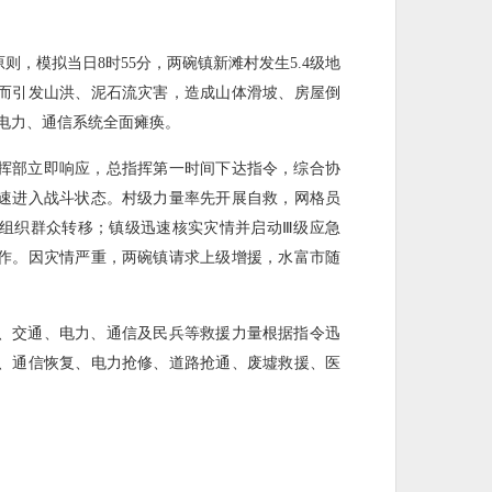
则，模拟当日8时55分，两碗镇新滩村发生5.4级地
继而引发山洪、泥石流灾害，造成山体滑坡、房屋倒
区电力、通信系统全面瘫痪。
挥部立即响应，总指挥第一时间下达指令，综合协
迅速进入战斗状态。村级力量率先开展自救，网格员
组织群众转移；镇级迅速核实灾情并启动Ⅲ级应急
作。因灾情严重，两碗镇请求上级增援，水富市随
、交通、电力、通信及民兵等救援力量根据指令迅
、通信恢复、电力抢修、道路抢通、废墟救援、医
。