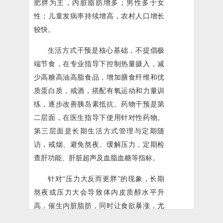
肥胖为主，内脏脂肪增多；男性多于女
性；儿童发病率持续增高，农村人口增长
较快。
生活方式干预是核心基础，不提倡极
端节食，在专业指导下控制热量摄入，减
少高糖高油高脂食品，增加膳食纤维和优
质蛋白质，戒酒，搭配有氧运动和力量训
练，逐步改善胰岛素抵抗。药物干预是第
二层面，在医生指导下使用针对性药物。
第三层面是长期生活方式管理与定期随
访，戒烟、避免熬夜、缓解压力，定期检
查肝功能、肝脏超声及血脂血糖等指标。
针对“压力大反而更胖”的现象，长期
熬夜或压力大会导致体内皮质醇水平升
高，催生内脏脂肪，同时让食欲暴涨，尤
其偏爱高油高糖高热量食物，形成越吃越