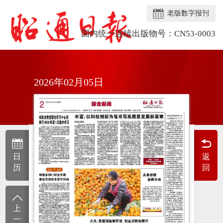
老版数字报刊
国内统一连续出版物号：CN53-0003
2026年02月05日
日
返
历
回
上
一