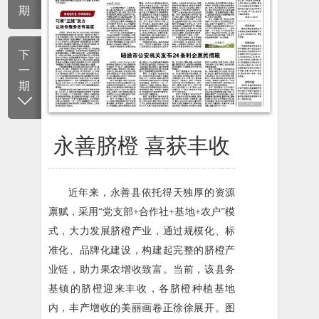
期
下
一
期
永善脐橙 喜获丰收
近年来，永善县依托得天独厚的资源
禀赋，采用“党支部+合作社+基地+农户”模
式，大力发展脐橙产业，通过规模化、标
准化、品牌化建设，构建起完整的脐橙产
业链，助力果农增收致富。当前，该县务
基镇的脐橙迎来丰收，各脐橙种植基地
内，丰产增收的美丽画卷正徐徐展开。图