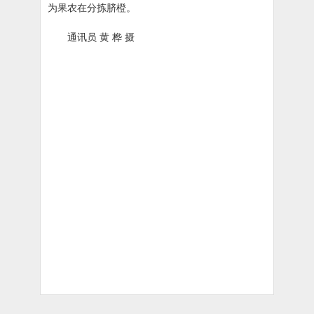
为果农在分拣脐橙。
通讯员 黄 桦 摄