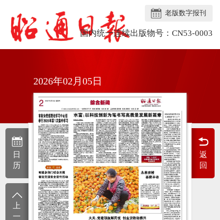
老版数字报刊
国内统一连续出版物号：CN53-0003
2026年02月05日
日
返
历
回
上
一