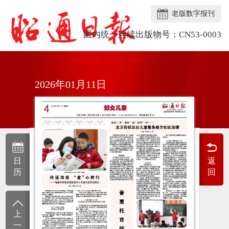
老版数字报刊
国内统一连续出版物号：CN53-0003
2026年01月11日
日
返
历
回
上
一