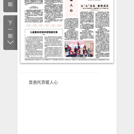
期
下
一
期
普惠托育暖人心