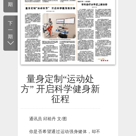
期
下
一
期
量身定制“运动处
方” 开启科学健身新
征程
通讯员 邱裕丹 文/图
你是否希望通过运动强身健体，却不