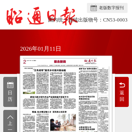
老版数字报刊
国内统一连续出版物号：CN53-0003
2026年01月11日
日
返
历
回
上
一