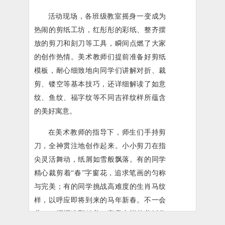
活动现场，各班级教室摇身一变成为
热闹的剪纸工坊，红彤彤的彩纸、整齐摆
放的剪刀和刻刀等工具，瞬间点燃了大家
的创作热情。美术教师们提前准备好剪纸
模板，耐心细致地向同学们讲解对折、裁
剪、镂空等基本技巧，还详细解读了如意
纹、鱼纹、福字纹等不同吉祥纹样所蕴含
的美好寓意。
在美术教师的指导下，师生们手持剪
刀，全神贯注地创作起来。小小剪刀在指
尖灵活舞动，纸屑如雪般飘落。有的同学
精心裁剪着“春”字窗花，追求笔画的匀称
与完美；有的同学挑战高难度的生肖马纹
样，以呼应即将到来的马年新春。不一会
儿，一幅幅造型精美、寓意吉祥的剪纸作