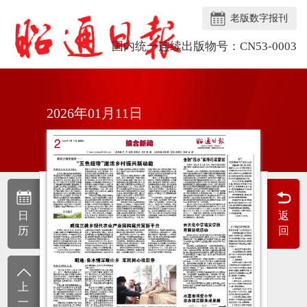
老版数字报刊
国内统一连续出版物号：CN53-0003
2026年01月11日
日
返
历
回
上
一