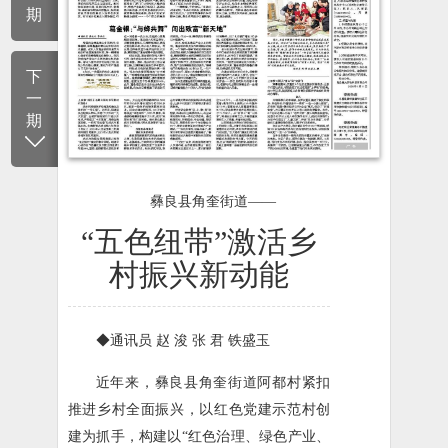
期
下
一
期
彝良县角奎街道——
“五色纽带”激活乡
村振兴新动能
◆通讯员 赵 浚 张 君 铁盛玉
近年来，彝良县角奎街道阿都村紧扣
推进乡村全面振兴，以红色党建示范村创
建为抓手，构建以“红色治理、绿色产业、