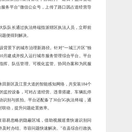
合服务平台”微信公众号，上传了路口因占道经营导
大队队长通过执法终端指派辖区执法人员，立即前
问题便得到解决。
设背景下的城市治理新路径。针对“一城三片区”独
年10月建成并投入运行城市服务管理综合平台。平台
指挥、队伍管理、可视化监管、协同办案和为民服
田新区及江景大道的智能感知网络，共安装184个
能的监控设备，可对占道经营、违章搭建、车辆乱停
识别与抓拍。平台还配备了30台5G执法终端，通
时联动，提升问题处置效率。
查容易忽略的隐蔽区域，借助视频巡查快速识别问
件及时办结、市容问题快速解决。”在县综合行政执