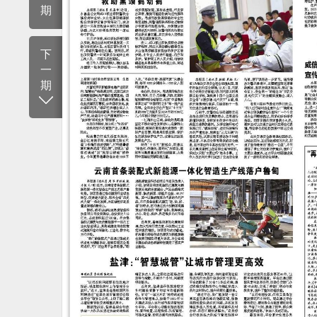
期
下
一
期