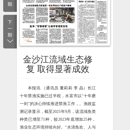
期
下
一
期
金沙江流域生态修
复 取得显著成效
本报讯 （通讯员 董莉莉 李 晶）长江
十年禁渔实施已过半程，水富市以“十年磨
一剑”的决心持续推进禁渔工作，。渔政监
测记录显示，截至2025年9月，该流域鱼类
种类已增至71种，较2023年底增加25种，
渔业生态环境持续向好。“水清鱼欢、人与