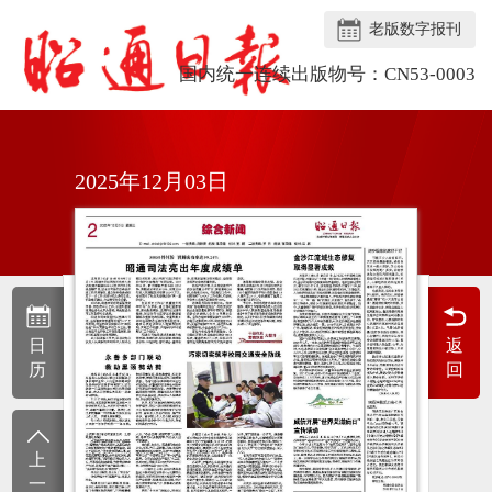
老版数字报刊
国内统一连续出版物号：CN53-0003
2025年12月03日
日
返
历
回
上
一