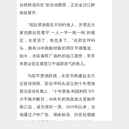
自然和谐共生”的生动图景，正在金沙江畔
徐徐展开。
“现在禁渔期见不到钓鱼人，开禁后大
家也都自觉遵守‘一人一竿一线一钩’的规
定，水变清了，鱼也多了。”在邵女坪码
头，拥有24年跑船经验的周玖平感慨道。
如今，水富春晖广场外的临江路旁，常常
有群众驻足观赏江中成群游弋的鱼儿。
为筑牢禁渔防线，水富市构建起全方
位宣传矩阵。邵女坪码头设立的十年禁渔
普法宣传长廊上，“十年禁渔 利国利民”8个
大字格外醒目；46米长的渔政执法趸船停
靠江边，成为库区一景。2019年以来，当
地通过户外广告、墙体标语、抖音短视频
等多种形式开展宣传，并结合入户宣讲、