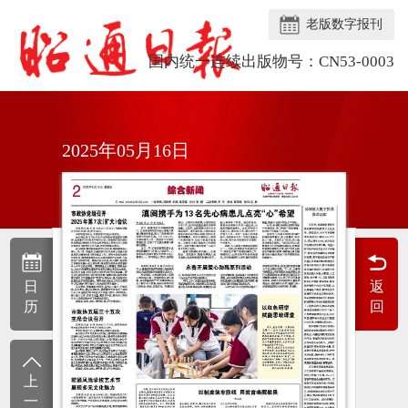
老版数字报刊
国内统一连续出版物号：CN53-0003
2025年05月16日
日
返
历
回
上
一