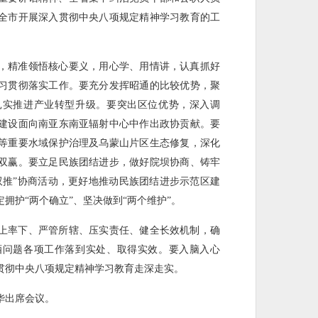
全市开展深入贯彻中央八项规定精神学习教育的工
，精准领悟核心要义，用心学、用情讲，认真抓好
习贯彻落实工作。要充分发挥昭通的比较优势，聚
扎实推进产业转型升级。要突出区位优势，深入调
建设面向南亚东南亚辐射中心中作出政协贡献。要
等重要水域保护治理及乌蒙山片区生态修复，深化
双赢。要立足民族团结进步，做好院坝协商、铸牢
双推”协商活动，更好地推动民族团结进步示范区建
拥护“两个确立”、坚决做到“两个维护”。
上率下、严管所辖、压实责任、健全长效机制，确
酒问题各项工作落到实处、取得实效。要入脑入心
贯彻中央八项规定精神学习教育走深走实。
华出席会议。