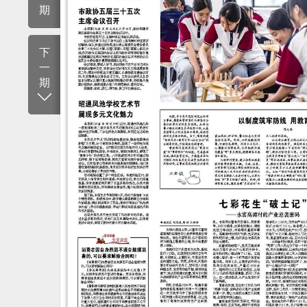
期
下
一
期