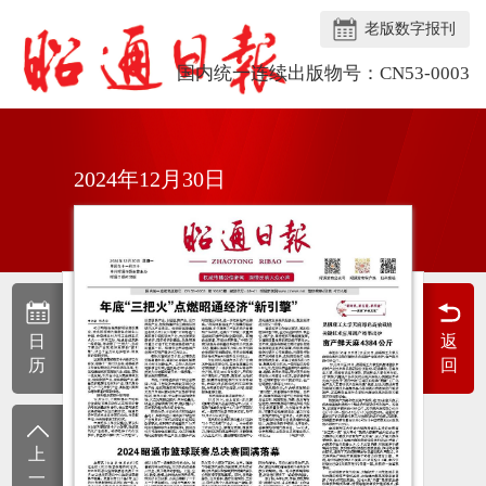
老版数字报刊
国内统一连续出版物号：CN53-0003
2024年12月30日
日
返
历
回
上
一