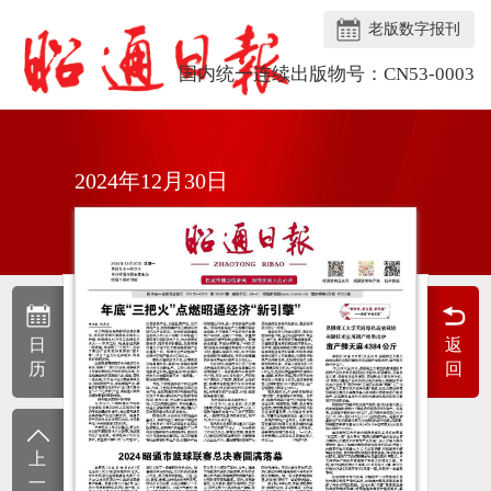
老版数字报刊
国内统一连续出版物号：CN53-0003
2024年12月30日
日
返
历
回
上
一