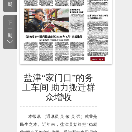
期
下
一
期
盐津“家门口”的务
工车间 助力搬迁群
众增收
本报讯 （通讯员 吴 敏 吴 强）就业是
民生之本。近年来，盐津县始终把“稳就