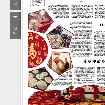
期
下
一
期