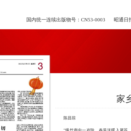
国内统一连续出版物号：CN53-0003
昭通日
家
陈昌琼
“爆竹声中一岁除，春风送暖入屠苏