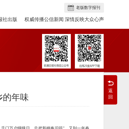
老版数字报刊
报社出版
权威传播公信新闻 深情反映大众心声
返
乡的年味
回
，千门万户曈曈日，总把新桃换旧符”，又到一年春