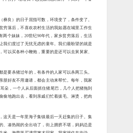
乡（彝良）的日子屈指可数，环境变了，条件变了。
贫穷落后，不喜欢农村生活的我如愿在城里工作生
有两个妹妹，20世纪90年代，家乡贫穷落后，生活
让我们度过了无忧无虑的童年。我们最盼望的就是
，可以买各种小鞭炮，重要的是还可以去舅舅家、
都是要杀猪过年的，有条件的人家可以杀两三头。
亲朋好友不用邀请，都会主动来帮忙。每年，我家
猪耳朵，一个人从后面抓住猪尾巴，几个人把猪拖到
偷偷地跑出去，看到亲戚们忙着拔毛、淋烫，把肉
，这天是一年里海子集镇最后一天赶集的日子。集
的、凑热闹的全出动了，街上拥挤不堪，妈妈总是
生米、海带等买满背篓才回家。我家就住在街边，