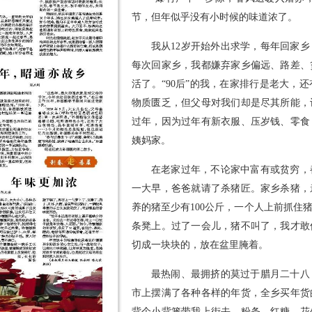
节，但年似乎没有小时候的味道浓了。
我从12岁开始外出求学，每年回家
每次回家乡，我都嫌弃家乡偏远、路差、
活了。“90后”的我，在家排行是老大，还
物质匮乏，但父母对我们却是尽其所能，
过年，因为过年有新衣服、压岁钱、零食
姨妈家。
在老家过年，不论家中富有或贫穷，
一大早，爸爸就请了杀猪匠。家乡杀猪，
养的猪至少有100公斤，一个人上前抓住
条凳上。过了一会儿，猪不叫了，我才敢
切成一块块的，放在盆里腌着。
最热闹、最拥挤的莫过于腊月二十八
市上摆满了各种各样的年货，全乡买年货
背个小背篓带我上街去，粉条、红糖、花